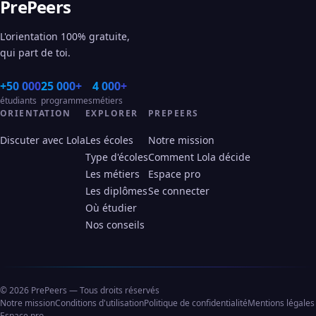
PrePeers
L'orientation 100% gratuite,
qui part de toi.
+50 000
25 000+
4 000+
étudiants
programmes
métiers
ORIENTATION
EXPLORER
PREPEERS
Discuter avec Lola
Les écoles
Notre mission
Type d'écoles
Comment Lola décide
Les métiers
Espace pro
Les diplômes
Se connecter
Où étudier
Nos conseils
© 2026 PrePeers — Tous droits réservés
Notre mission
Conditions d'utilisation
Politique de confidentialité
Mentions légales
Espace pro