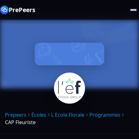
PrePeers
Prepeers
Écoles
L Ecole Florale
Programmes
CAP Fleuriste