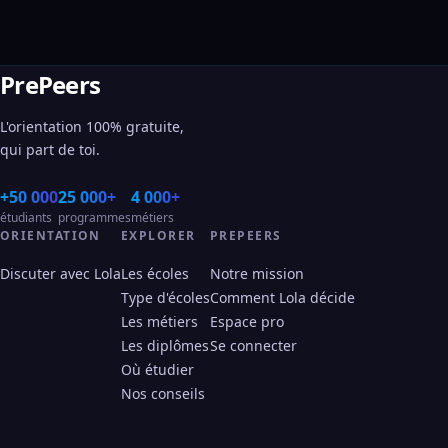
PrePeers
L'orientation 100% gratuite,
qui part de toi.
+50 000
25 000+
4 000+
étudiants
programmes
métiers
ORIENTATION
EXPLORER
PREPEERS
Discuter avec Lola
Les écoles
Notre mission
Type d'écoles
Comment Lola décide
Les métiers
Espace pro
Les diplômes
Se connecter
Où étudier
Nos conseils