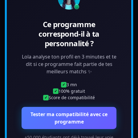
Ce programme
correspond-il à ta
personnalité ?
Lola analyse ton profil en 3 minutes et te
dit si ce programme fait partie de tes
meilleurs matchs ✨
3 mn
✓
100% gratuit
✓
Score de compatibilité
✓
Tester ma compatibilité avec ce
programme
+50 000 étudiants ont déjà trouvé leur voie