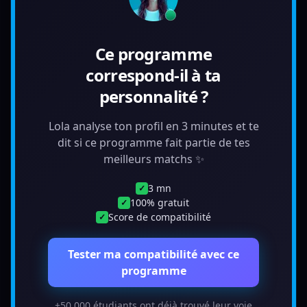
Ce programme
correspond-il à ta
personnalité ?
Lola analyse ton profil en 3 minutes et te
dit si ce programme fait partie de tes
meilleurs matchs ✨
3 mn
✓
100% gratuit
✓
Score de compatibilité
✓
Tester ma compatibilité avec ce
programme
+50 000 étudiants ont déjà trouvé leur voie