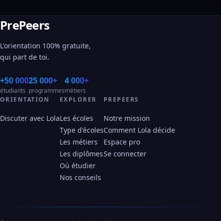
PrePeers
L'orientation 100% gratuite,
qui part de toi.
+50 000
25 000+
4 000+
étudiants
programmes
métiers
ORIENTATION
EXPLORER
PREPEERS
Discuter avec Lola
Les écoles
Notre mission
Type d'écoles
Comment Lola décide
Les métiers
Espace pro
Les diplômes
Se connecter
Où étudier
Nos conseils