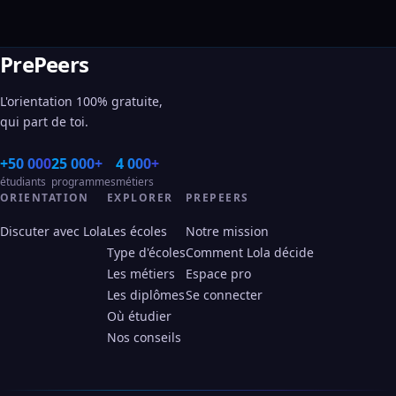
PrePeers
L'orientation 100% gratuite,
qui part de toi.
+50 000
25 000+
4 000+
étudiants
programmes
métiers
ORIENTATION
EXPLORER
PREPEERS
Discuter avec Lola
Les écoles
Notre mission
Type d'écoles
Comment Lola décide
Les métiers
Espace pro
Les diplômes
Se connecter
Où étudier
Nos conseils