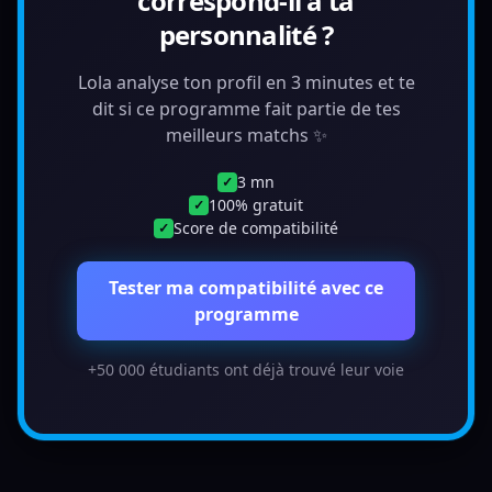
correspond-il à ta
personnalité ?
Lola analyse ton profil en 3 minutes et te
dit si ce programme fait partie de tes
meilleurs matchs ✨
3 mn
✓
100% gratuit
✓
Score de compatibilité
✓
Tester ma compatibilité avec ce
programme
+50 000 étudiants ont déjà trouvé leur voie