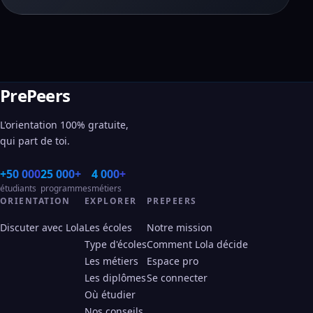
PrePeers
L'orientation 100% gratuite,
qui part de toi.
+50 000
25 000+
4 000+
étudiants
programmes
métiers
ORIENTATION
EXPLORER
PREPEERS
Discuter avec Lola
Les écoles
Notre mission
Type d'écoles
Comment Lola décide
Les métiers
Espace pro
Les diplômes
Se connecter
Où étudier
Nos conseils