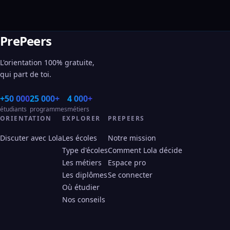
PrePeers
L'orientation 100% gratuite,
qui part de toi.
+50 000
25 000+
4 000+
étudiants
programmes
métiers
ORIENTATION
EXPLORER
PREPEERS
Discuter avec Lola
Les écoles
Notre mission
Type d'écoles
Comment Lola décide
Les métiers
Espace pro
Les diplômes
Se connecter
Où étudier
Nos conseils