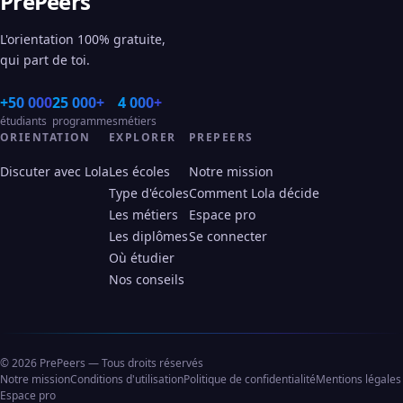
PrePeers
L'orientation 100% gratuite,
qui part de toi.
+50 000
25 000+
4 000+
étudiants
programmes
métiers
ORIENTATION
EXPLORER
PREPEERS
Discuter avec Lola
Les écoles
Notre mission
Type d'écoles
Comment Lola décide
Les métiers
Espace pro
Les diplômes
Se connecter
Où étudier
Nos conseils
© 2026 PrePeers — Tous droits réservés
Notre mission
Conditions d'utilisation
Politique de confidentialité
Mentions légales
Espace pro