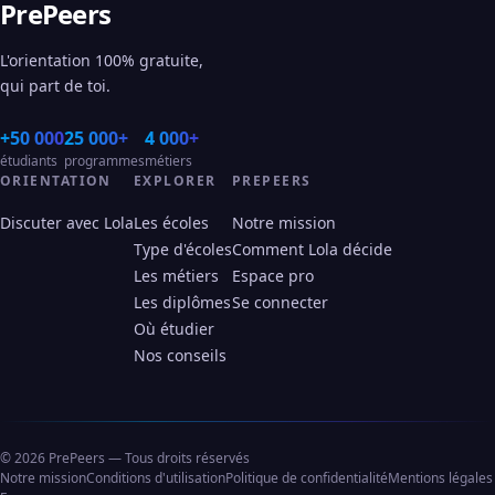
PrePeers
L'orientation 100% gratuite,
qui part de toi.
+50 000
25 000+
4 000+
étudiants
programmes
métiers
ORIENTATION
EXPLORER
PREPEERS
Discuter avec Lola
Les écoles
Notre mission
Type d'écoles
Comment Lola décide
Les métiers
Espace pro
Les diplômes
Se connecter
Où étudier
Nos conseils
© 2026 PrePeers — Tous droits réservés
Notre mission
Conditions d'utilisation
Politique de confidentialité
Mentions légales