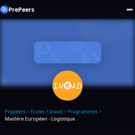
PrePeers
Prepeers
Écoles
Inead
Programmes
Mastère Européen - Logistique