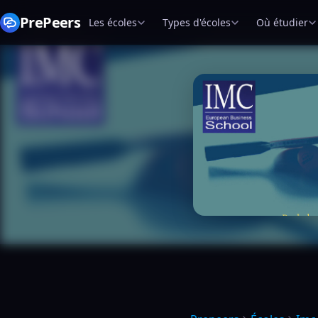
PrePeers
Les écoles
Types d'écoles
Où étudier