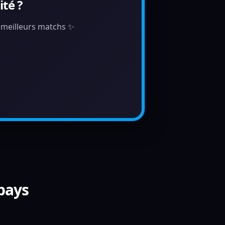
té ?
s meilleurs matchs ✨
 pays