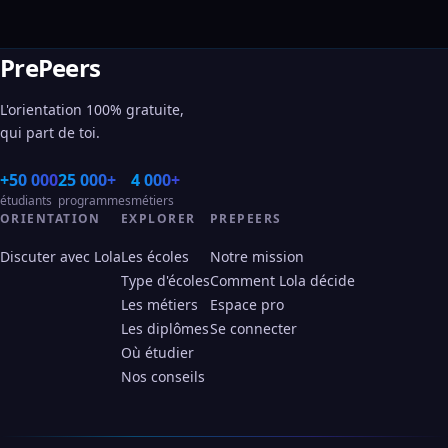
PrePeers
L'orientation 100% gratuite,
qui part de toi.
+50 000
25 000+
4 000+
étudiants
programmes
métiers
ORIENTATION
EXPLORER
PREPEERS
Discuter avec Lola
Les écoles
Notre mission
Type d'écoles
Comment Lola décide
Les métiers
Espace pro
Les diplômes
Se connecter
Où étudier
Nos conseils