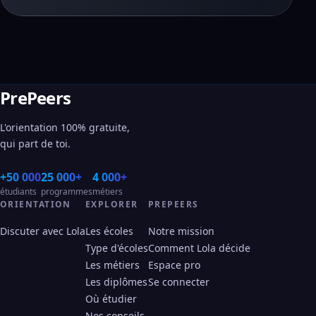
PrePeers
L'orientation 100% gratuite,
qui part de toi.
+50 000
25 000+
4 000+
étudiants
programmes
métiers
ORIENTATION
EXPLORER
PREPEERS
Discuter avec Lola
Les écoles
Notre mission
Type d'écoles
Comment Lola décide
Les métiers
Espace pro
Les diplômes
Se connecter
Où étudier
Nos conseils