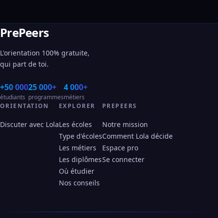
PrePeers
L'orientation 100% gratuite,
qui part de toi.
+50 000
25 000+
4 000+
étudiants
programmes
métiers
ORIENTATION
EXPLORER
PREPEERS
Discuter avec Lola
Les écoles
Notre mission
Type d'écoles
Comment Lola décide
Les métiers
Espace pro
Les diplômes
Se connecter
Où étudier
Nos conseils