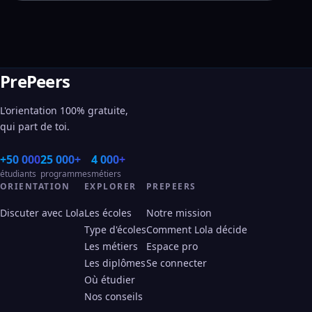
PrePeers
L'orientation 100% gratuite,
qui part de toi.
+50 000
25 000+
4 000+
étudiants
programmes
métiers
ORIENTATION
EXPLORER
PREPEERS
Discuter avec Lola
Les écoles
Notre mission
Type d'écoles
Comment Lola décide
Les métiers
Espace pro
Les diplômes
Se connecter
Où étudier
Nos conseils