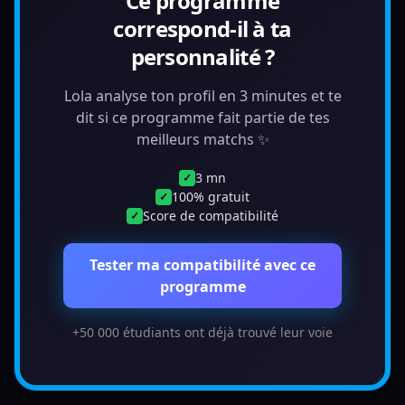
Ce programme
correspond-il à ta
personnalité ?
Lola analyse ton profil en 3 minutes et te
dit si ce programme fait partie de tes
meilleurs matchs ✨
3 mn
✓
100% gratuit
✓
Score de compatibilité
✓
Tester ma compatibilité avec ce
programme
+50 000 étudiants ont déjà trouvé leur voie