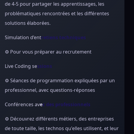
de 4-5 pour partager les apprentissages, les
problématiques rencontrées et les différentes
solutions élabor
ées.
Simulation d’ent
retiens techniques
⚙ Pour vous pre
́parer au recrutement
Live Coding se
ssions
⚙ Séances de
programmation expliquées par un
professionnel, avec questions-répons
es
Conférences av
e
c des professionnels
⚙ Découvrez di
fférents métiers, des entreprises
de toute taille, les technos qu'elles utilisent, et leur