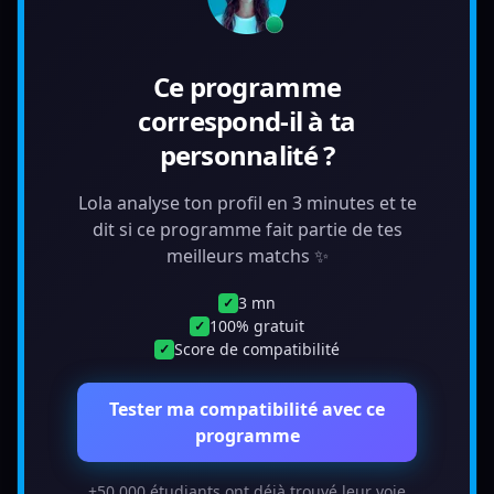
Ce programme
correspond-il à ta
personnalité ?
Lola analyse ton profil en 3 minutes et te
dit si ce programme fait partie de tes
meilleurs matchs ✨
3 mn
✓
100% gratuit
✓
Score de compatibilité
✓
Tester ma compatibilité avec ce
programme
+50 000 étudiants ont déjà trouvé leur voie