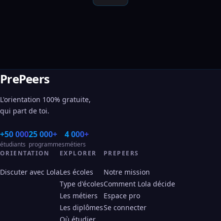
PrePeers
L'orientation 100% gratuite,
qui part de toi.
+50 000
25 000+
4 000+
étudiants
programmes
métiers
ORIENTATION
EXPLORER
PREPEERS
Discuter avec Lola
Les écoles
Notre mission
Type d'écoles
Comment Lola décide
Les métiers
Espace pro
Les diplômes
Se connecter
Où étudier