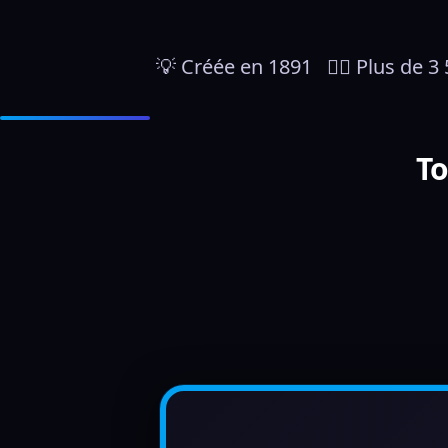
💡 Créée en 1891   👷‍♀️ Plus de
To