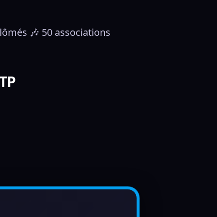
iplômés 🎶 50 associations
STP