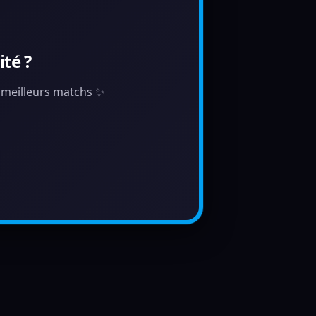
té ?
s meilleurs matchs ✨