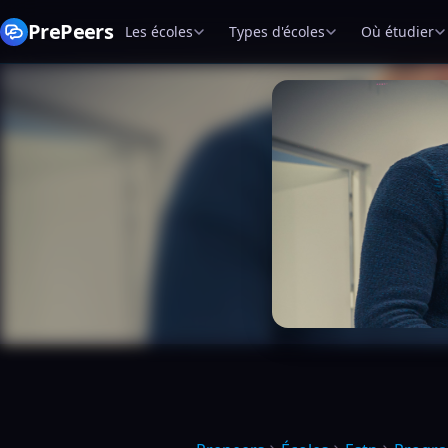
PrePeers
Les écoles
Types d'écoles
Où étudier