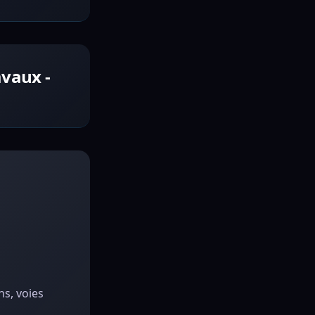
vaux -
ns, voies