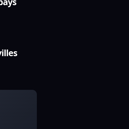
 pays
illes