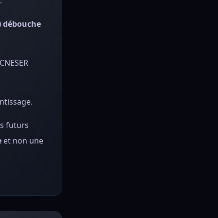
.
e) débouche
e CNESER
ntissage.
s futurs
e
et non une