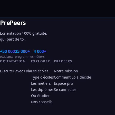
PrePeers
L'orientation 100% gratuite,
qui part de toi.
+50 000
25 000+
4 000+
étudiants
programmes
métiers
ORIENTATION
EXPLORER
PREPEERS
Discuter avec Lola
Les écoles
Notre mission
Type d'écoles
Comment Lola décide
Les métiers
Espace pro
Les diplômes
Se connecter
Où étudier
Nos conseils