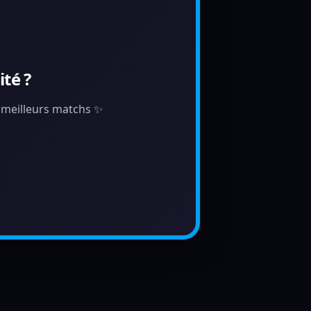
té ?
s meilleurs matchs ✨