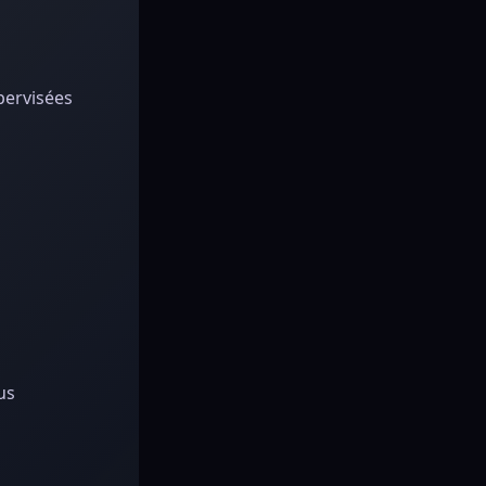
pervisées
us