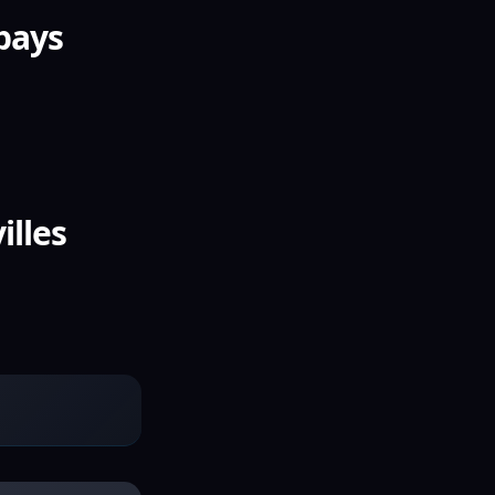
 pays
illes