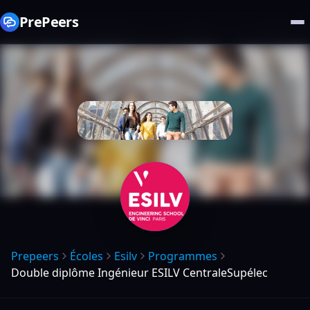
PrePeers
Prepeers
Écoles
Esilv
Programmes
Double diplôme Ingénieur ESILV CentraleSupélec