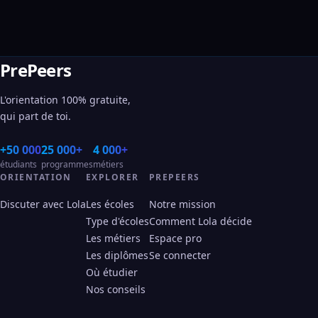
PrePeers
L'orientation 100% gratuite,
qui part de toi.
+50 000
25 000+
4 000+
étudiants
programmes
métiers
ORIENTATION
EXPLORER
PREPEERS
Discuter avec Lola
Les écoles
Notre mission
Type d'écoles
Comment Lola décide
Les métiers
Espace pro
Les diplômes
Se connecter
Où étudier
Nos conseils