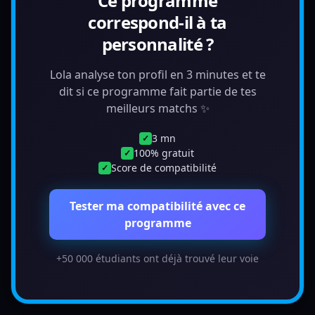
Ce programme
correspond-il à ta
personnalité ?
Lola analyse ton profil en 3 minutes et te
dit si ce programme fait partie de tes
meilleurs matchs ✨
3 mn
✓
100% gratuit
✓
Score de compatibilité
✓
Tester ma compatibilité avec ce
programme
+50 000 étudiants ont déjà trouvé leur voie