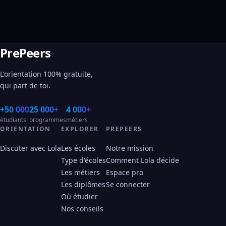
PrePeers
L'orientation 100% gratuite,
qui part de toi.
+50 000
25 000+
4 000+
étudiants
programmes
métiers
ORIENTATION
EXPLORER
PREPEERS
Discuter avec Lola
Les écoles
Notre mission
Type d'écoles
Comment Lola décide
Les métiers
Espace pro
Les diplômes
Se connecter
Où étudier
Nos conseils