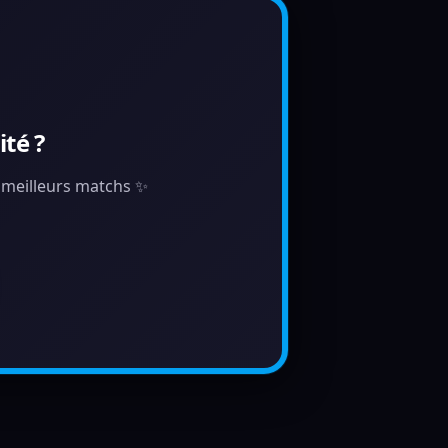
té ?
s meilleurs matchs ✨