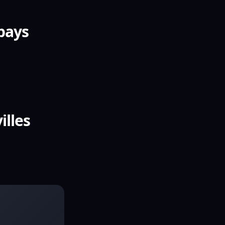
 pays
illes