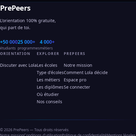
PrePeers
L'orientation 100% gratuite,
qui part de toi.
+50 000
25 000+
4 000+
étudiants
programmes
métiers
ORIENTATION
EXPLORER
PREPEERS
Discuter avec Lola
Les écoles
Notre mission
Type d'écoles
Comment Lola décide
Les métiers
Espace pro
Les diplômes
Se connecter
Où étudier
Nos conseils
© 2026 PrePeers — Tous droits réservés
Notre mission
Conditions d'utilisation
Politique de confidentialité
Mentions légales