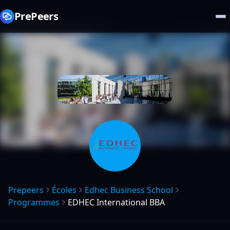
PrePeers
Prepeers
Écoles
Edhec Business School
Programmes
EDHEC International BBA