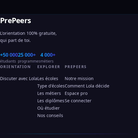
PrePeers
L'orientation 100% gratuite,
qui part de toi.
+50 000
25 000+
4 000+
étudiants
programmes
métiers
ORIENTATION
EXPLORER
PREPEERS
Discuter avec Lola
Les écoles
Notre mission
Type d'écoles
Comment Lola décide
Les métiers
Espace pro
Les diplômes
Se connecter
Où étudier
Nos conseils