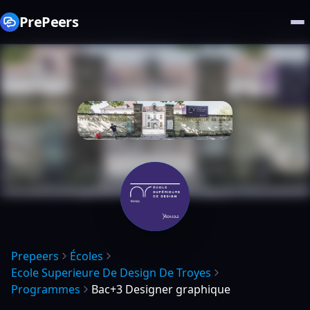
PrePeers
Prepeers
Écoles
Ecole Superieure De Design De Troyes
Programmes
Bac+3 Designer graphique