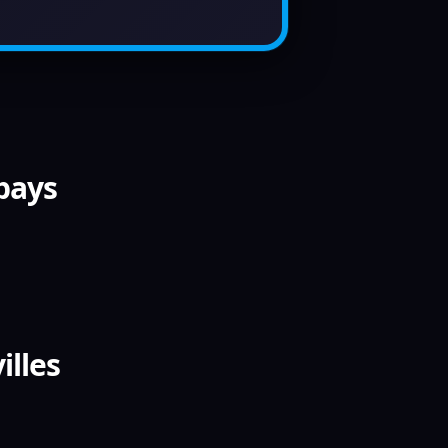
 pays
illes