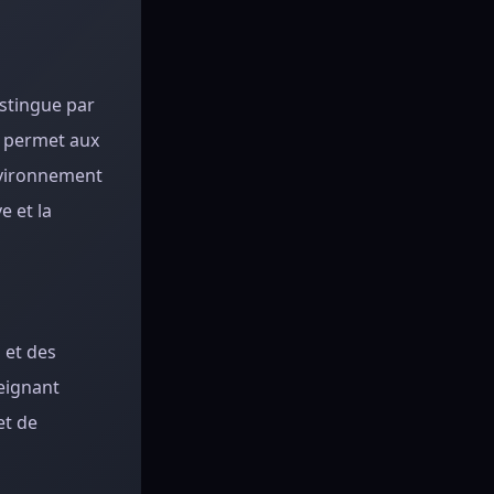
istingue par
e permet aux
environnement
e et la
 et des
eignant
et de