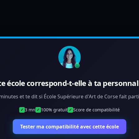
te école correspond-t-elle à ta personnali
 minutes et te dit si École Supérieure d'Art de Corse fait par
3 mn
100% gratuit
Score de compatibilité
✓
✓
✓
Tester ma compatibilité avec cette école