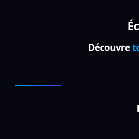
Éc
Découvre
t