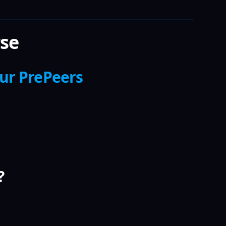
rse
sur PrePeers
?