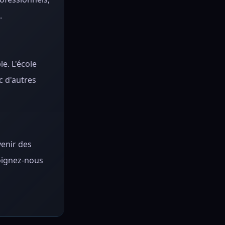
.
e. L'école
c d'autres
venir des
joignez-nous