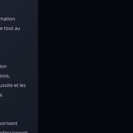
rmation
e tout au
tion
bois,
ssite et les
e.
vorisent
rofessionnels,