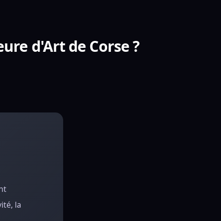
eure d'Art de Corse ?
nt
té, la