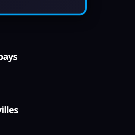
 pays
illes