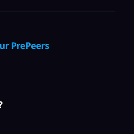
sur PrePeers
?