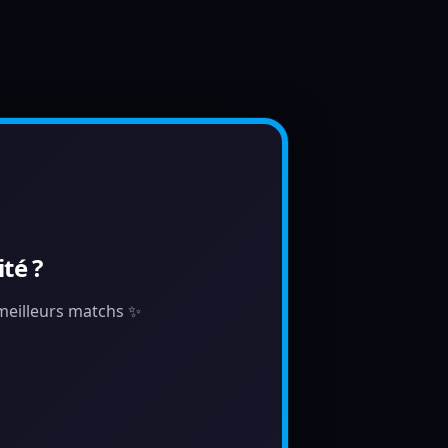
té ?
s meilleurs matchs ✨