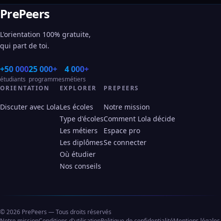
PrePeers
L'orientation 100% gratuite,
qui part de toi.
+50 000
25 000+
4 000+
étudiants
programmes
métiers
ORIENTATION
EXPLORER
PREPEERS
Discuter avec Lola
Les écoles
Notre mission
Type d'écoles
Comment Lola décide
Les métiers
Espace pro
Les diplômes
Se connecter
Où étudier
Nos conseils
© 2026 PrePeers — Tous droits réservés
Notre mission
Conditions d'utilisation
Politique de confidentialité
Mentions légales