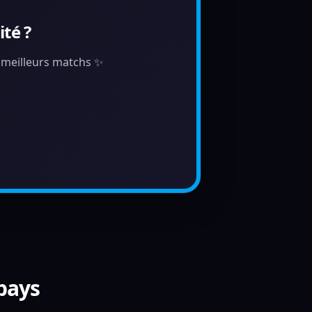
té ?
s meilleurs matchs ✨
 pays