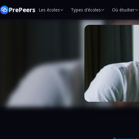
PrePeers
Les écoles
Types d'écoles
Où étudier