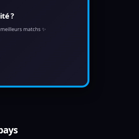
té ?
s meilleurs matchs ✨
 pays