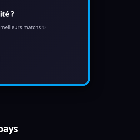
té ?
s meilleurs matchs ✨
 pays