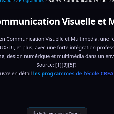
reapole
Programmes
Bac +5 - Communication Visuelle 
Communication Visuelle et 
 Communication Visuelle et Multimédia, une for
 UX/UI, et plus, avec une forte intégration profe
e, design numérique et multimédia dans un env
Source: [1][3][5]? 
vre en détail 
les programmes de l'école CRE
École Supérieure de Design