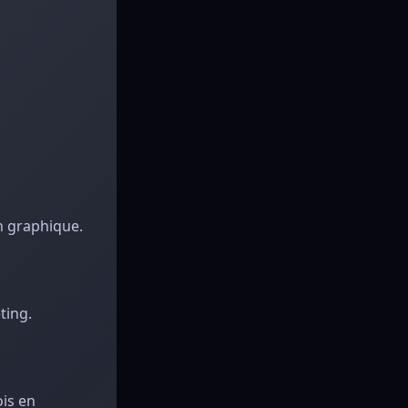
gn graphique.
ting.
ois en