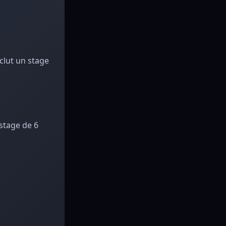
nclut un stage
 stage de 6