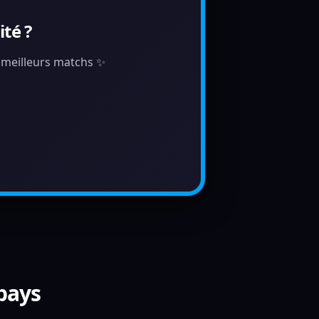
té ?
s meilleurs matchs ✨
 pays