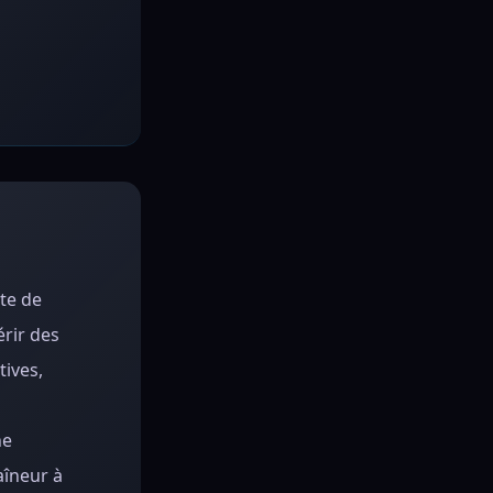
te de
rir des
tives,
ne
aîneur à