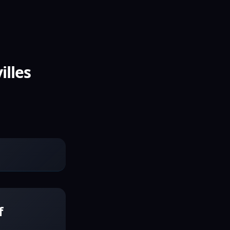
illes
f