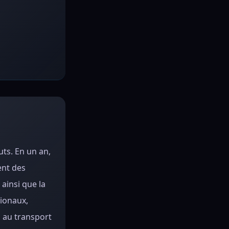
ts. En un an,
ent des
ainsi que la
tionaux,
n au transport