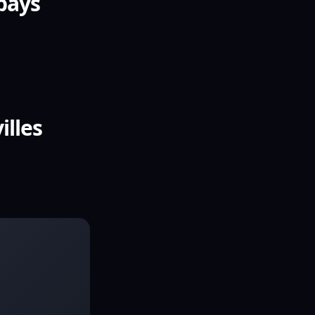
 pays
illes