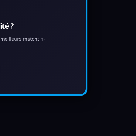
té ?
s meilleurs matchs ✨