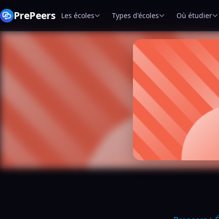
PrePeers
Les écoles
Types d'écoles
Où étudier