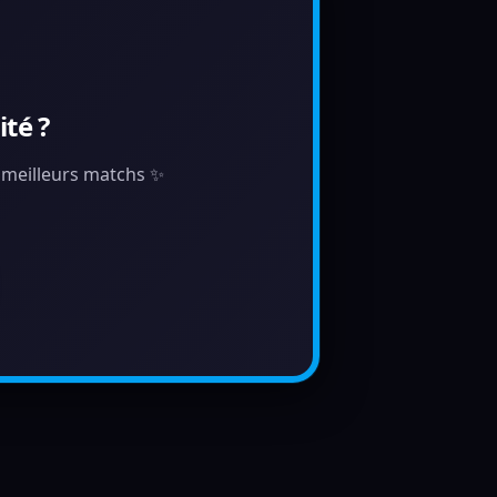
té ?
s meilleurs matchs ✨