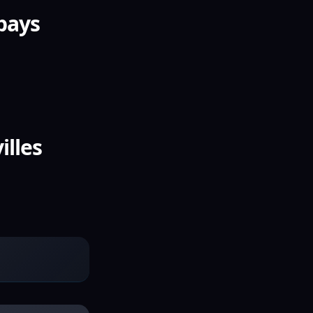
 pays
illes