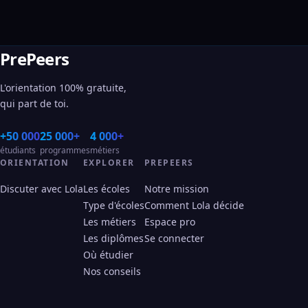
PrePeers
L'orientation 100% gratuite,
qui part de toi.
+50 000
25 000+
4 000+
étudiants
programmes
métiers
ORIENTATION
EXPLORER
PREPEERS
Discuter avec Lola
Les écoles
Notre mission
Type d'écoles
Comment Lola décide
Les métiers
Espace pro
Les diplômes
Se connecter
Où étudier
Nos conseils