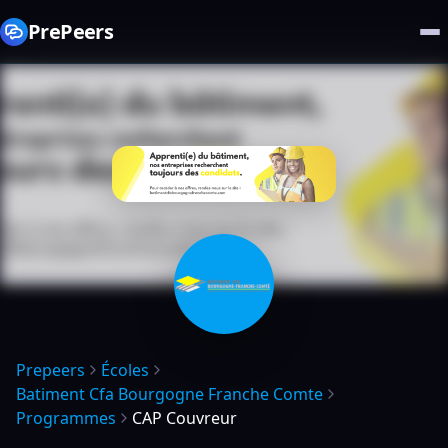
PrePeers
Prepeers
Écoles
Batiment Cfa Bourgogne Franche Comte
Programmes
CAP Couvreur