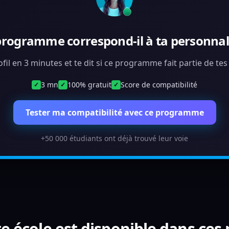
programme correspond-il à ta personnali
ofil en 3 minutes et te dit si ce programme fait partie de te
3 mn
100% gratuit
Score de compatibilité
✓
✓
✓
Tester ma compatibilité avec ce programme
+50 000 étudiants ont déjà trouvé leur voie
e école est disponible dans ces