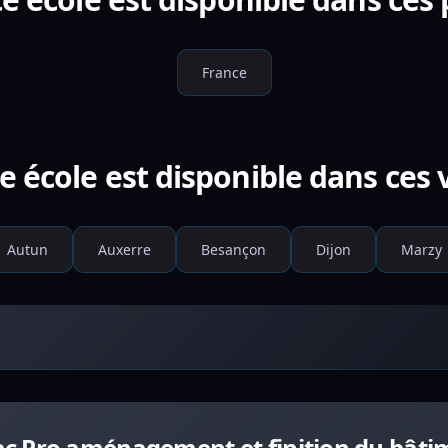
France
e école est disponible dans ces v
Autun
Auxerre
Besançon
Dijon
Marzy
c Pro aménagement et finition du bâti