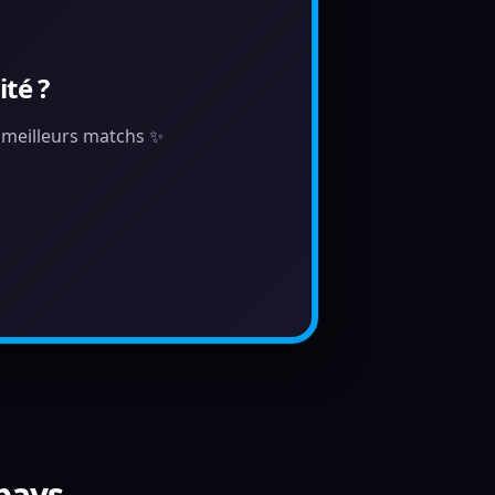
té ?
s meilleurs matchs ✨
 pays