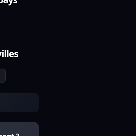
illes
ment ?