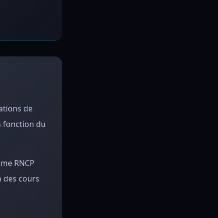
ations de
n fonction du
plôme RNCP
n des cours