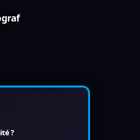
ograf
té ?