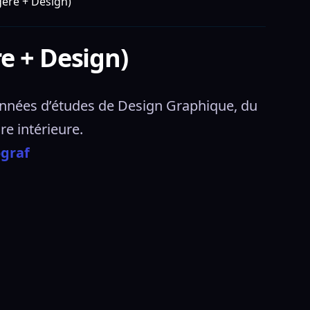
gère + Design)
e + Design)
nnées d’études de Design Graphique, du 
e intérieure. 
ograf