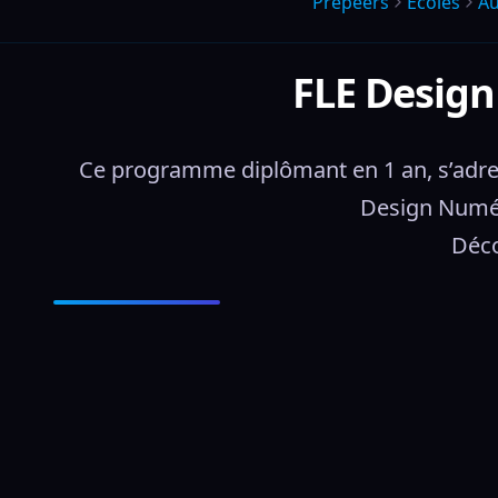
Prepeers
Écoles
Au
FLE Design
Ce programme diplômant en 1 an, s’adres
Design Numéri
Déco