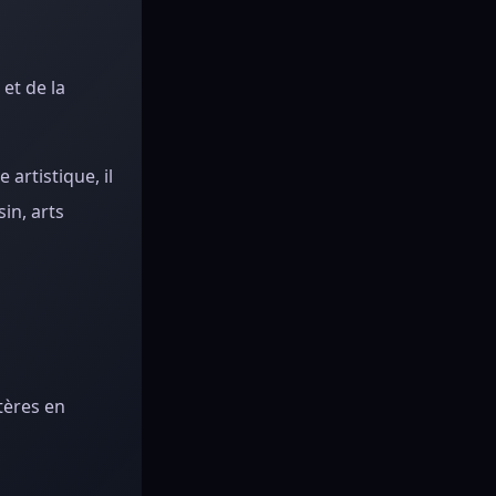
et de la
artistique, il
sin, arts
tères en