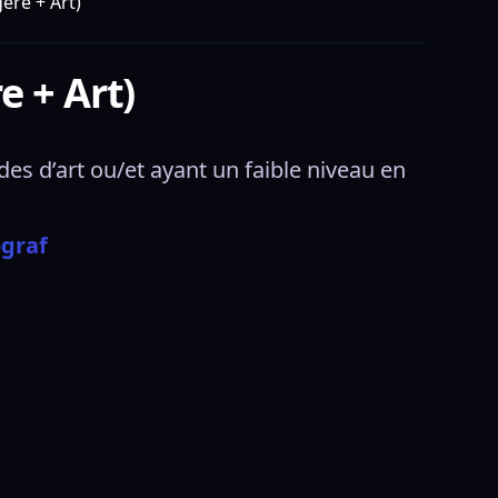
ère + Art)
e + Art)
s d’art ou/et ayant un faible niveau en 
ograf