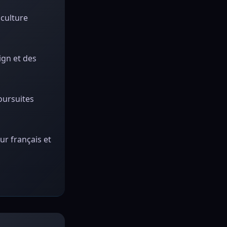
 culture
ign et des
poursuites
eur français et