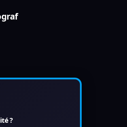
ograf
té ?