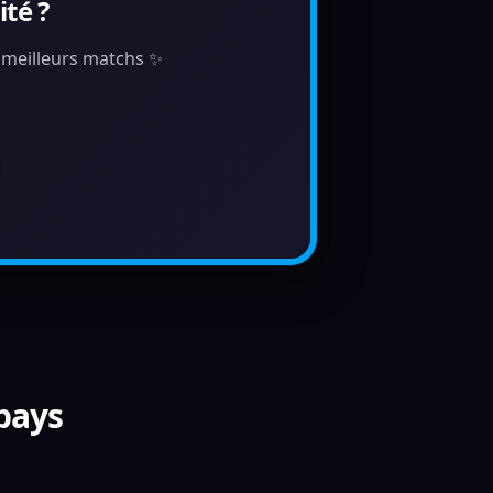
té ?
s meilleurs matchs ✨
 pays