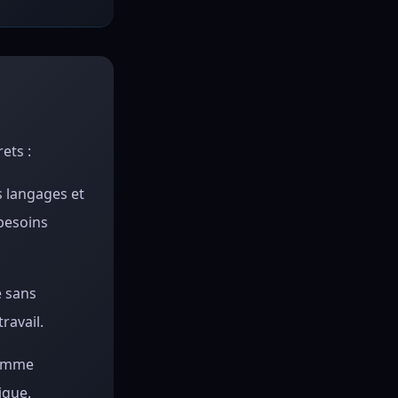
ets :
 langages et
 besoins
e sans
ravail.
comme
ique.