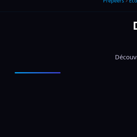
Prepeers
Éco
Découvr