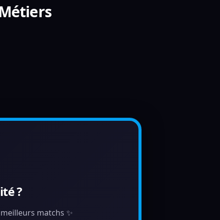
 Métiers
té ?
s meilleurs matchs ✨