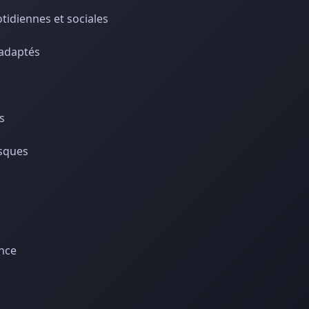
tidiennes et sociales
 adaptés
s
isques
ance