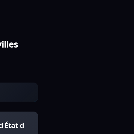
illes
 État d