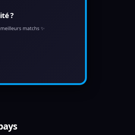
té ?
s meilleurs matchs ✨
 pays