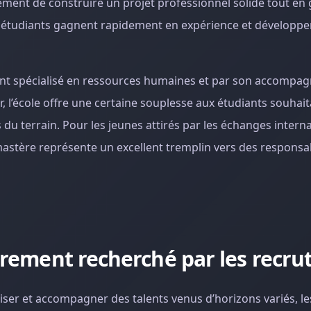
ment de construire un projet professionnel solide tout en
es étudiants gagnent rapidement en expérience et développ
nt spécialisé en ressources humaines et par son accompa
 l’école offre une certaine souplesse aux étudiants souhait
du terrain. Pour les jeunes attirés par les échanges interna
mastère représente un excellent tremplin vers des responsab
ièrement recherché par les recru
liser et accompagner des talents venus d’horizons variés, le