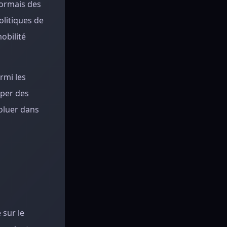
sormais des
olitiques de
obilité
rmi les
pper des
voluer dans
 sur le