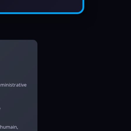
dministrative
é
 humain,