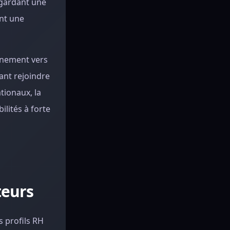
 gardant une
ent une
gnement vers
ant rejoindre
tionaux, la
ilités à forte
teurs
s profils RH