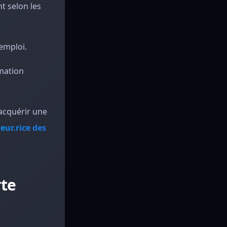
t selon les
emploi.
rmation
’acquérir une
teur.rice des
rte