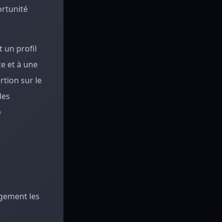
ortunité
 un profil
ce et à une
rtion sur le
des
e
rgement les