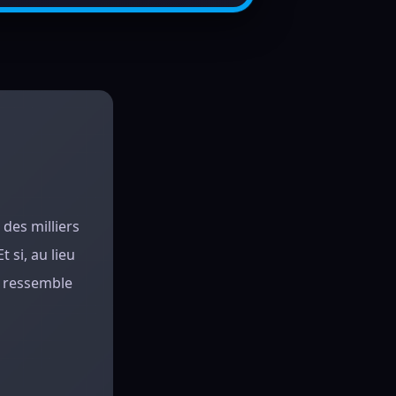
 des milliers
 si, au lieu
e ressemble