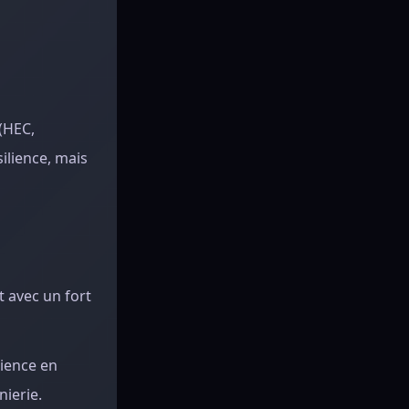
(HEC,
silience, mais
t avec un fort
rience en
nierie.