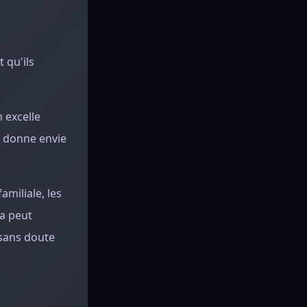
 qu'ils
 excelle
e donne envie
amiliale, les
ça peut
t sans doute