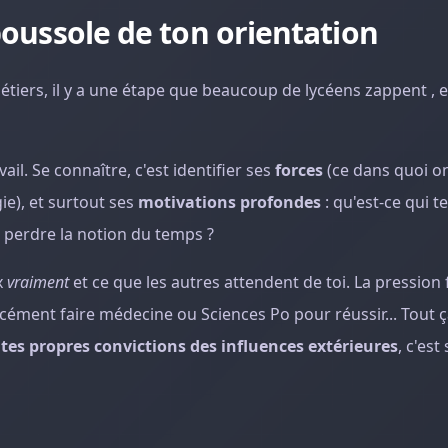
 boussole de ton orientation
iers, il y a une étape que beaucoup de lycéens zappent , et
ail. Se connaître, c'est identifier ses
forces
(ce dans quoi on
ie), et surtout ses
motivations profondes
: qu'est-ce qui t
e perdre la notion du temps ?
x
vraiment
et ce que les autres attendent de toi. La pression f
forcément faire médecine ou Sciences Po pour réussir... Tout 
r
tes propres convictions des influences extérieures
, c'es