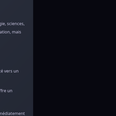
gie, sciences,
sation, mais
té vers un
ffre un
mmédiatement