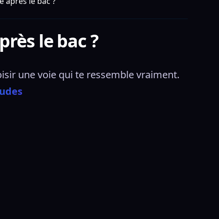
 après le bac ?
rès le bac ?
hoisir une voie qui te ressemble vraiment. 
tudes