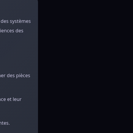
t des systèmes
ciences des
ner des pièces
ce et leur
ntes.