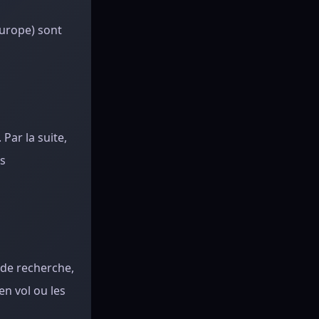
Europe) sont
ar la suite,
es
 de recherche,
en vol ou les