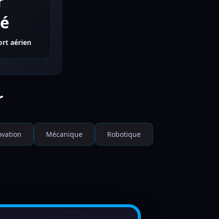
r
té
rt aérien
r
ovation
Mécanique
Robotique