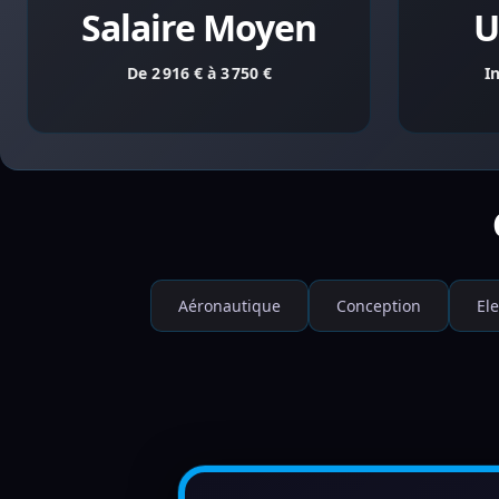
Salaire Moyen
U
De 2 916 € à 3 750 €
I
Aéronautique
Conception
El