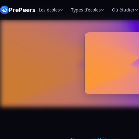
PrePeers
Les écoles
Types d'écoles
Où étudier