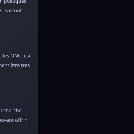
n politiques
s, surtout
u les ONG, est
ent être très
recherche,
uvent offrir