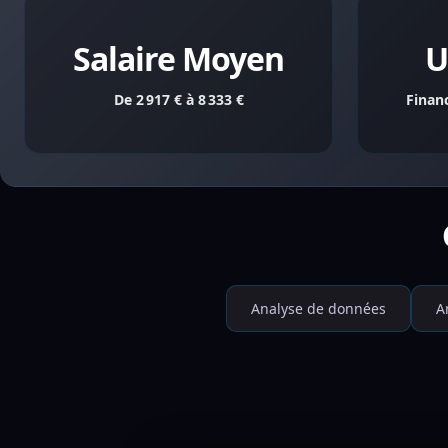
Salaire Moyen
U
De 2 917 € à 8 333 €
Finan
Analyse de données
A