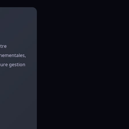
tre
nnementales,
eure gestion