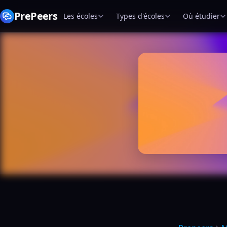
PrePeers
Les écoles
Types d'écoles
Où étudier