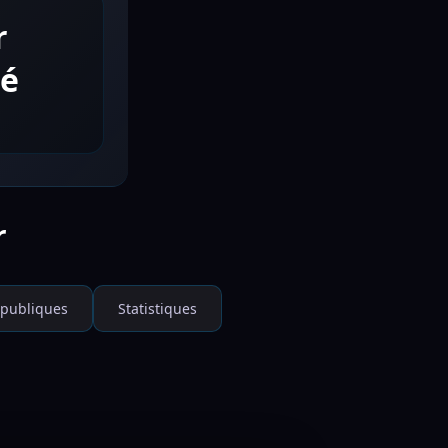
r
té
r
 publiques
Statistiques