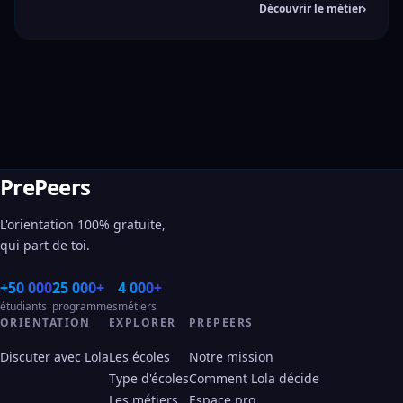
Découvrir le métier
›
PrePeers
L'orientation 100% gratuite,
qui part de toi.
+50 000
25 000+
4 000+
étudiants
programmes
métiers
ORIENTATION
EXPLORER
PREPEERS
Discuter avec Lola
Les écoles
Notre mission
Type d'écoles
Comment Lola décide
Les métiers
Espace pro