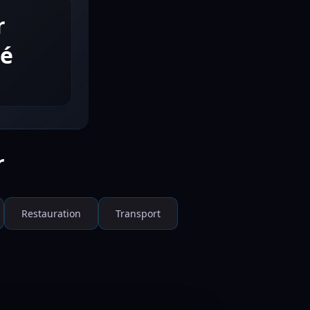
r
té
r
Restauration
Transport