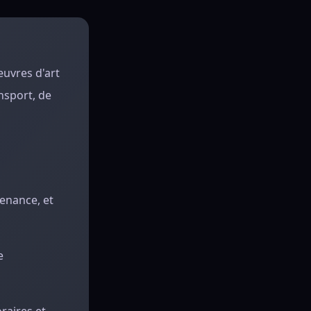
œuvres d'art
ansport, de
venance, et
e