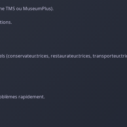
comme TMS ou MuseumPlus).
tions.
ls (conservateur.trices, restaurateur.trices, transporteur.tri
problèmes rapidement.