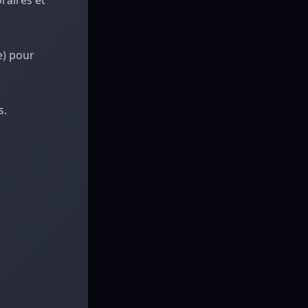
raires et
e) pour
s.