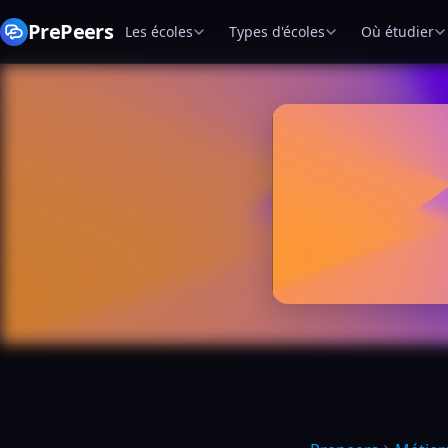
PrePeers
Les écoles
Types d'écoles
Où étudier