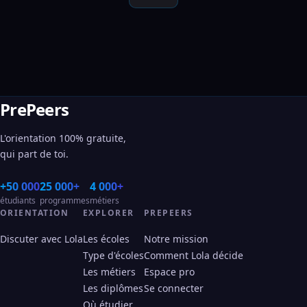
PrePeers
L'orientation 100% gratuite,
qui part de toi.
+50 000
25 000+
4 000+
étudiants
programmes
métiers
ORIENTATION
EXPLORER
PREPEERS
Discuter avec Lola
Les écoles
Notre mission
Type d'écoles
Comment Lola décide
Les métiers
Espace pro
Les diplômes
Se connecter
Où étudier